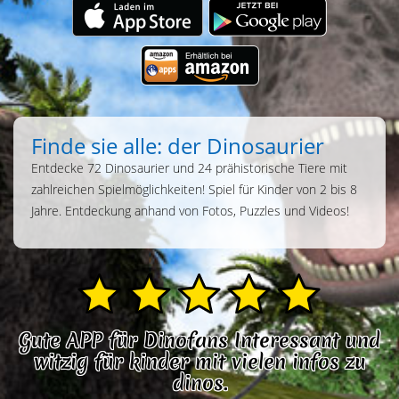
Finde sie alle: der Dinosaurier
Entdecke 72 Dinosaurier und 24 prähistorische Tiere mit
zahlreichen Spielmöglichkeiten! Spiel für Kinder von 2 bis 8
Jahre. Entdeckung anhand von Fotos, Puzzles und Videos!
Gute APP für Dinofans Interessant und
witzig für kinder mit vielen infos zu
dinos.